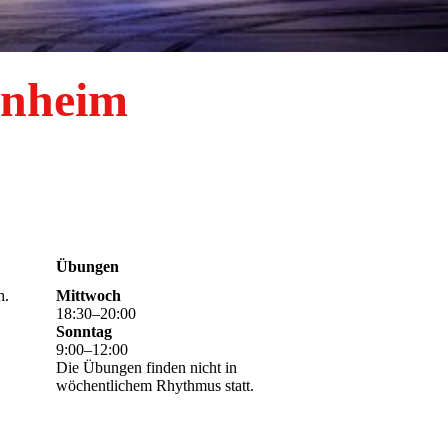
enheim
Übungen
h.
Mittwoch
18
:
30
–
20
:
00
Sonntag
9
:
00
–
12
:
00
Die Übungen finden nicht in
wöchentlichem Rhythmus statt.