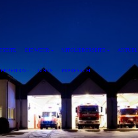
TSEITE
DIE WEHR
MITGLIEDERSEITE
AKTUEL
DERBEITRAG
LINKS
IMPRESSUM